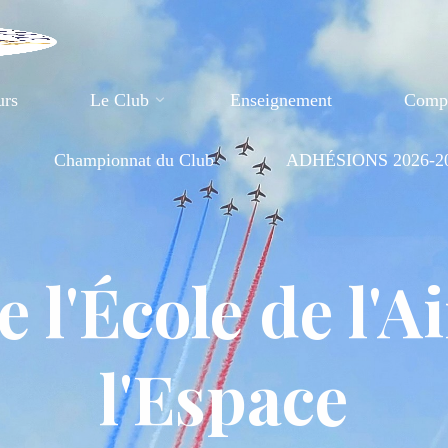
urs
Le Club
Enseignement
Compé
Championnat du Club
ADHÉSIONS 2026-2
e l'École de l'Ai
l'Espace