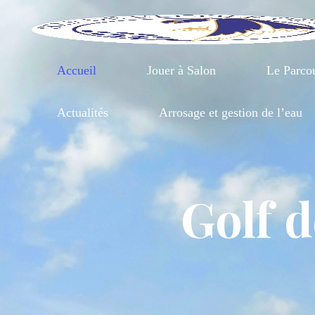
Aller
au
contenu
Accueil
Jouer à Salon
Le Parco
Actualités
Arrosage et gestion de l’eau
Golf d