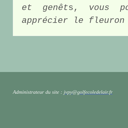
et genêt
s,
 vous po
apprécier le fleuron
Administrateur du site :
jvpy@golfecoledelair.fr