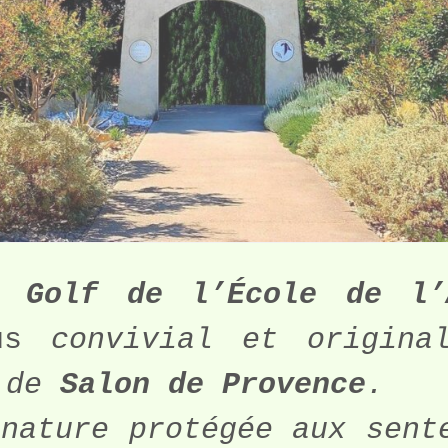
u 
Golf de l’École de l’
us 
convivial et origina
 de 
Salon de Provence
.
nature protégée aux sente