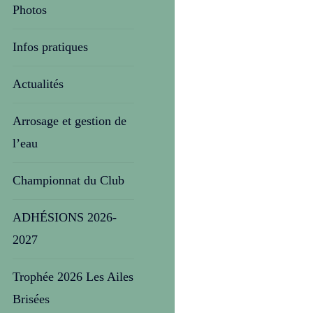
Photos
Infos pratiques
Actualités
Arrosage et gestion de
l’eau
Championnat du Club
ADHÉSIONS 2026-
2027
Trophée 2026 Les Ailes
Brisées