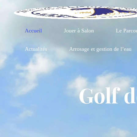
Aller
au
contenu
Accueil
Jouer à Salon
Le Parco
Actualités
Arrosage et gestion de l’eau
Golf d