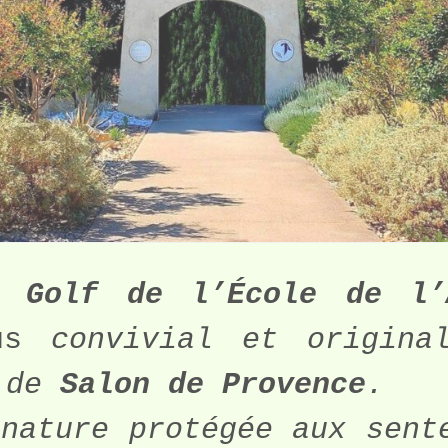
u 
Golf de l’École de l’
us 
convivial et origina
 de 
Salon de Provence
.
nature protégée aux sente