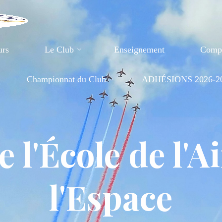
urs
Le Club
Enseignement
Compé
Championnat du Club
ADHÉSIONS 2026-2
e l'École de l'Ai
l'Espace