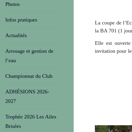
Photos
Infos pratiques
La coupe de l’Eco
la BA 701 (1 jour
Actualités
Elle est ouverte
invitation pour l
Arrosage et gestion de
l’eau
Championnat du Club
ADHÉSIONS 2026-
2027
Trophée 2026 Les Ailes
Brisées